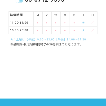
診療時間
月
火
水
木
金
土
日
11:00-14:00
●
●
●
●
●
★
／
15:30-20:00
●
●
●
●
●
★
／
★：土曜は【午前】9:00～13:00【午後】14:00～17:30
※最終受付は診療時間終了の30分前までとなります。