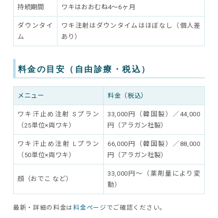
持続期間
ワキはおおむね4〜6ヶ月
ダウンタイ
ワキ注射はダウンタイムはほぼなし（個人差
ム
あり）
料金の目安（自由診療・税込）
メニュー
料金（税込）
ワキ汗止め注射 Sプラン
33,000円（韓国製）／44,000
（25単位×両ワキ）
円（アラガン社製）
ワキ汗止め注射 Lプラン
66,000円（韓国製）／88,000
（50単位×両ワキ）
円（アラガン社製）
33,000円〜（薬剤量により変
顔（おでこ など）
動）
最新・詳細の料金は
料金ページ
でご確認ください。