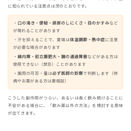
に知られている注意点は次のとおりです。
・
口の渇き・便秘・排尿のしにくさ・目のかすみ
など
が現れることがあります
・汗を抑えることで、夏場は
体温調節・熱中症
に注意
が必要な場合があります
・
緑内障・前立腺肥大・腸の通過障害
などがある方は
使用できない（禁忌）ことがあります
・服用の可否・量は
必ず医師の診察
で判断します（持
病やお薬がある方は要相談）
こうした副作用がつらい、あるいは長く飲み続けることに
不安がある場合に、「飲み薬以外の方法」を検討する意味
が出てきます。