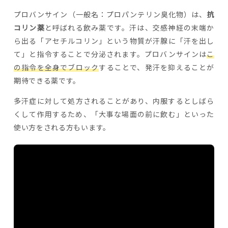
プロバンサイン（一般名：プロパンテリン臭化物）は、
抗
コリン薬
と呼ばれる飲み薬です。汗は、交感神経の末端か
ら出る「アセチルコリン」という物質が汗腺に「汗を出し
て」と指令することで分泌されます。プロバンサインは
こ
の指令を全身でブロック
することで、発汗を抑えることが
期待できる薬です。
多汗症に対して処方されることがあり、内服するとしばら
くして作用するため、「大事な場面の前に飲む」といった
使い方をされる方もいます。