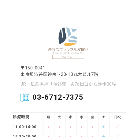
〒150-0041
東京都渋谷区神南1-23-13丸大ビル7階
JR・私鉄各線「渋谷駅」A7a出口から徒歩30秒
03-6712-7375
診療時間
月
火
水
木
金
土
日祝
11:00-14:00
●
●
●
●
●
★
／
15:30-20:00
●
●
●
●
●
★
／