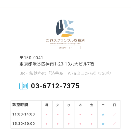
〒150-0041
東京都渋谷区神南1-23-13丸大ビル7階
JR・私鉄各線「渋谷駅」A7a出口から徒歩30秒
03-6712-7375
診療時間
月
火
水
木
金
土
日
11:00-14:00
●
●
●
●
●
★
／
15:30-20:00
●
●
●
●
●
★
／