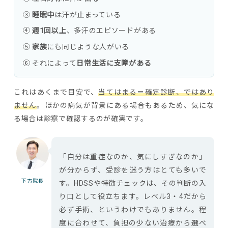
③
睡眠中
は汗が止まっている
④
週1回以上
、多汗のエピソードがある
⑤
家族
にも同じような人がいる
⑥ それによって
日常生活に支障がある
これはあくまで目安で、
当てはまる＝確定診断、ではあり
ません
。ほかの病気が背景にある場合もあるため、気にな
る場合は診察で確認するのが確実です。
「自分は重症なのか、気にしすぎなのか」
が分からず、受診を迷う方はとても多いで
下方院長
す。HDSSや特徴チェックは、その判断の入
り口として役立ちます。レベル3・4だから
必ず手術、というわけでもありません。程
度に合わせて、負担の少ない治療から選べ