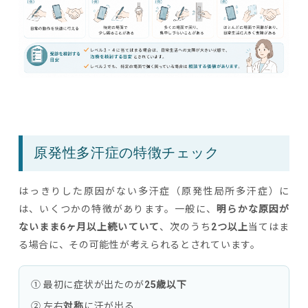
原発性多汗症の特徴チェック
はっきりした原因がない多汗症（原発性局所多汗症）に
は、いくつかの特徴があります。一般に、
明らかな原因が
ないまま6ヶ月以上続いていて
、次のうち
2つ以上
当てはま
る場合に、その可能性が考えられるとされています。
① 最初に症状が出たのが
25歳以下
② 左右
対称
に汗が出る