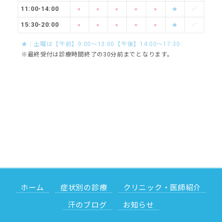
11:00-14:00
●
●
●
●
●
★
／
15:30-20:00
●
●
●
●
●
★
／
★：土曜は【午前】9:00～13:00【午後】14:00～17:30
※最終受付は診療時間終了の30分前までとなります。
ホーム
症状別の診療
クリニック・医師紹介
汗のブログ
お知らせ