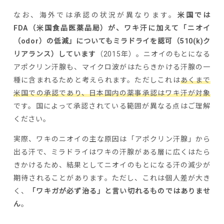
なお、海外では承認の状況が異なります。
米国では
FDA（米国食品医薬品局）が、ワキ汗に加えて「ニオイ
（odor）の低減」についてもミラドライを認可（510(k)ク
リアランス）しています
（2015年）。ニオイのもとになる
アポクリン汗腺も、マイクロ波がはたらきかける汗腺の一
種に含まれるためと考えられます。ただしこれは
あくまで
米国での承認であり、日本国内の薬事承認はワキ汗が対象
です。国によって承認されている範囲が異なる点はご理解
ください。
実際、ワキのニオイの主な原因は「アポクリン汗腺」から
出る汗で、ミラドライはワキの汗腺がある層に広くはたら
きかけるため、結果としてニオイのもとになる汗の減少が
期待されることがあります。ただし、これは個人差が大き
く、
「ワキガが必ず治る」と言い切れるものではありませ
ん
。