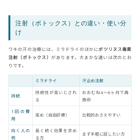
注射（ボトックス）との違い・使い分
け
ワキの汗の治療には、ミラドライのほかに
ボツリヌス毒素
注射（ボトックス）
があります。大まかな違いは次のとお
りです。
ミラドライ
汗止め注射
持続性が高いとされ
おおむね4〜6ヶ月で再
持続
る
施術
1回の費
高め（自由診療）
比較的おさえやすい
用
向く人の
長く続く効果を求め
まず手軽に試したい方
例
る方