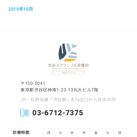
2019年10月
〒150-0041
東京都渋谷区神南1-23-13丸大ビル7階
JR・私鉄各線「渋谷駅」A7a出口から徒歩30秒
03-6712-7375
診療時間
月
火
水
木
金
土
日