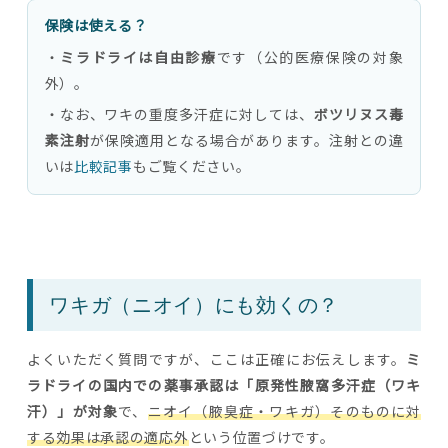
保険は使える？
・
ミラドライは自由診療
です（公的医療保険の対象
外）。
・なお、ワキの重度多汗症に対しては、
ボツリヌス毒
素注射
が保険適用となる場合があります。注射との違
いは
比較記事
もご覧ください。
ワキガ（ニオイ）にも効くの？
よくいただく質問ですが、ここは正確にお伝えします。
ミ
ラドライの国内での薬事承認は「原発性腋窩多汗症（ワキ
汗）」が対象
で、
ニオイ（腋臭症・ワキガ）そのものに対
する効果は承認の適応外
という位置づけです。