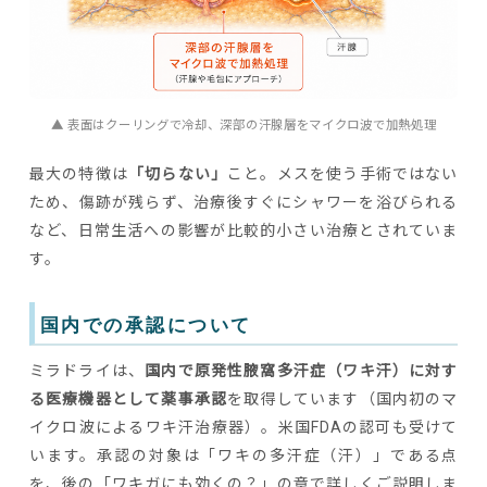
▲ 表面はクーリングで冷却、深部の汗腺層をマイクロ波で加熱処理
最大の特徴は
「切らない」
こと。メスを使う手術ではない
ため、傷跡が残らず、治療後すぐにシャワーを浴びられる
など、日常生活への影響が比較的小さい治療とされていま
す。
国内での承認について
ミラドライは、
国内で原発性腋窩多汗症（ワキ汗）に対す
る医療機器として薬事承認
を取得しています（国内初のマ
イクロ波によるワキ汗治療器）。米国FDAの認可も受けて
います。承認の対象は「ワキの多汗症（汗）」である点
を、後の「ワキガにも効くの？」の章で詳しくご説明しま