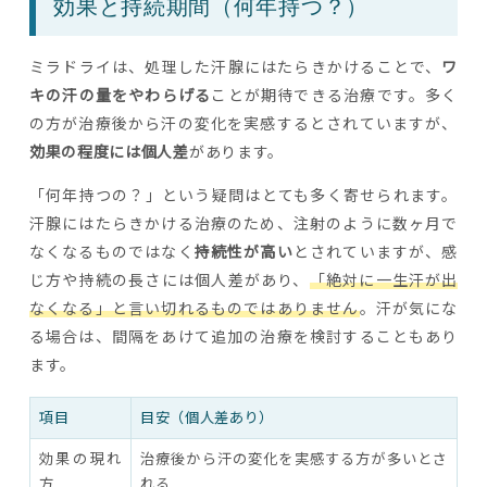
効果と持続期間（何年持つ？）
ミラドライは、処理した汗腺にはたらきかけることで、
ワ
キの汗の量をやわらげる
ことが期待できる治療です。多く
の方が治療後から汗の変化を実感するとされていますが、
効果の程度には個人差
があります。
「何年持つの？」という疑問はとても多く寄せられます。
汗腺にはたらきかける治療のため、注射のように数ヶ月で
なくなるものではなく
持続性が高い
とされていますが、感
じ方や持続の長さには個人差があり、
「絶対に一生汗が出
なくなる」と言い切れるものではありません
。汗が気にな
る場合は、間隔をあけて追加の治療を検討することもあり
ます。
項目
目安（個人差あり）
効果の現れ
治療後から汗の変化を実感する方が多いとさ
方
れる